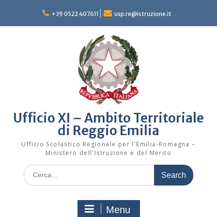
Skip
to
+39 0522 407611
usp.re@istruzione.it
content
Ufficio XI – Ambito Territoriale
di Reggio Emilia
Ufficio Scolastico Regionale per l'Emilia-Romagna –
Ministero dell'Istruzione e del Merito
Search
for:
Menu