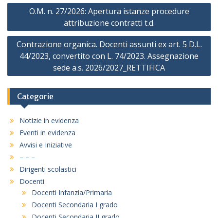
Navigazione
O.M. n. 27/2026: Apertura istanze procedure
articoli
attribuzione contratti t.d.
Contrazione organica. Docenti assunti ex art. 5 D.L.
44/2023, convertito con L. 74/2023. Assegnazione
sede a.s. 2026/2027_RETTIFICA
Categorie
Notizie in evidenza
Eventi in evidenza
Avvisi e Iniziative
– – –
Dirigenti scolastici
Docenti
Docenti Infanzia/Primaria
Docenti Secondaria I grado
Docenti Secondaria II grado