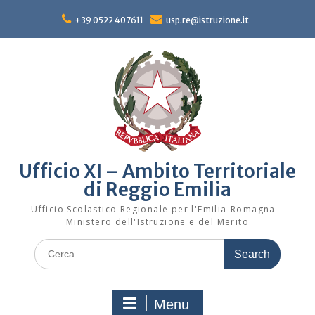
Skip
to
+39 0522 407611
usp.re@istruzione.it
content
Ufficio XI – Ambito Territoriale
di Reggio Emilia
Ufficio Scolastico Regionale per l'Emilia-Romagna –
Ministero dell'Istruzione e del Merito
Search
for:
Menu