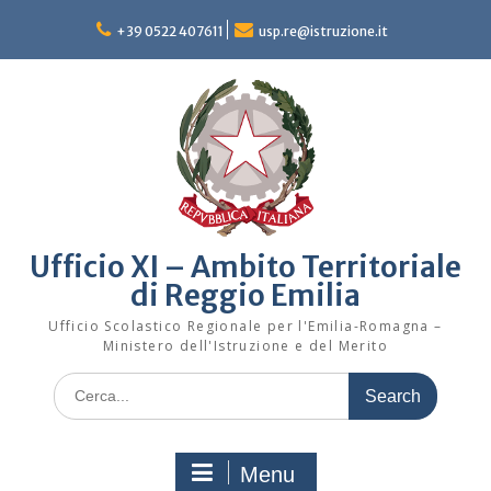
Skip
to
+39 0522 407611
usp.re@istruzione.it
content
Ufficio XI – Ambito Territoriale
di Reggio Emilia
Ufficio Scolastico Regionale per l'Emilia-Romagna –
Ministero dell'Istruzione e del Merito
Search
for:
Menu